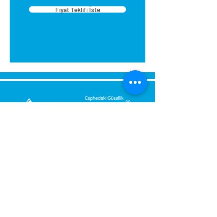
Fiyat Teklifi İste
tasarlanmıştır. Montajı kolaydır.
Montaj sırasında eviniz
kirlenmez. Yapıştırıcıyı su ile
temizleyebilirsiniz. Ellerinize
zararlı değildir.
Kartonpiyeri aparat içerisine
yerleştirin sağ iç köşe için sağ
tarafın alt köşelerini kesin.
Kartonpiyeri aparat içerisine
yerleştirin sol iç köşe için sol
tarafın alt köşelerini kesin.
Dış köşe sağ ve sol kesim (baca,
Send Us a Message,
kiriş): aparata sağ taraftan
Let Us Get Back To You
sürülüp üst köşeden sol
Immediately.
taraftan sürülüp üst