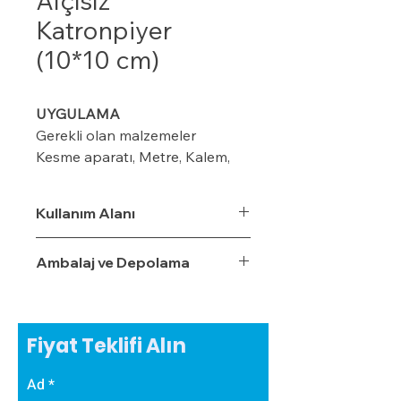
Alçısız
Katronpiyer
(10*10 cm)
UYGULAMA
Gerekli olan malzemeler
Kesme aparatı, Metre, Kalem,
maket bıçağı, ıspatula, plastik
kart ve merdiven
Kullanım Alanı
Ambalaj ve Depolama
Modeline göre duvar üzerinde
kalem veya iple işaretleme
yapın (8-10-12 cm ) gibi
Fiyat Teklifi Alın
Kornişin önüne 2 cm’lik
işaretleme yapın Perdenin rahat
Ad
çalışması için