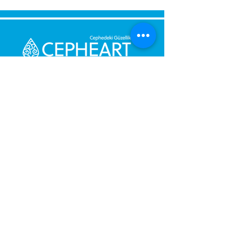
Send Us a Message,
Let Us Get Back To You
Immediately.
Name and Surname
Your Message