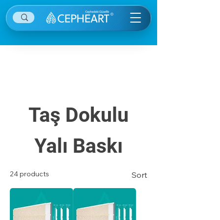
Diğer kategorilere ulaşmak için sağ ekranın
sağ üstünde yer alan menü öğesine tıklayınız.
Taş Dokulu
Yalı Baskı
24 products
Sort