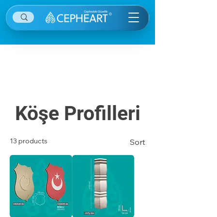
Diğer kategorilere ulaşmak için sağ ekranın
sağ üstünde yer alan menü öğesine tıklayınız.
Köşe Profilleri
13 products
Sort