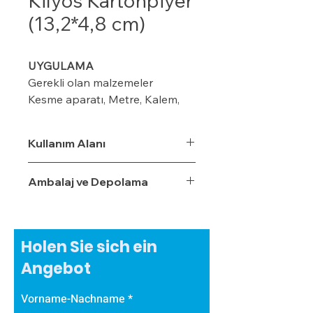
Kilyos Kartonpiyer
(13,2*4,8 cm)
UYGULAMA
Gerekli olan malzemeler
Kesme aparatı, Metre, Kalem,
maket bıçağı, ıspatula, plastik
kart ve merdiven
Kullanım Alanı
Ambalaj ve Depolama
Modeline göre duvar üzerinde
kalem veya iple işaretleme
yapın (8-10-12 cm ) gibi
Holen Sie sich ein
Kornişin önüne 2 cm’lik
Angebot
işaretleme yapın Perdenin rahat
çalışması için
Vorname-Nachname
Renkli ip varsa işaretlemeden