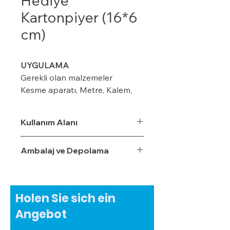
Hediye
Kartonpiyer (16*6
cm)
UYGULAMA
Gerekli olan malzemeler
Kesme aparatı, Metre, Kalem,
maket bıçağı, ıspatula, plastik
kart ve merdiven
Kullanım Alanı
Ambalaj ve Depolama
Modeline göre duvar üzerinde
kalem veya iple işaretleme
yapın (8-10-12 cm ) gibi
Holen Sie sich ein
Kornişin önüne 2 cm’lik
Angebot
işaretleme yapın Perdenin rahat
çalışması için