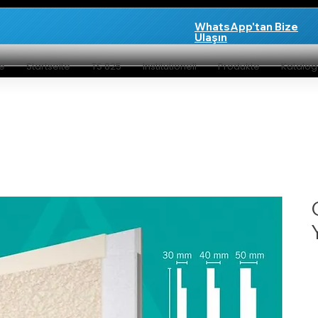
WhatsApp'tan Bize
Ulaşın
te
Startseite
TS 825
Institutionell
Produkte
Katalo