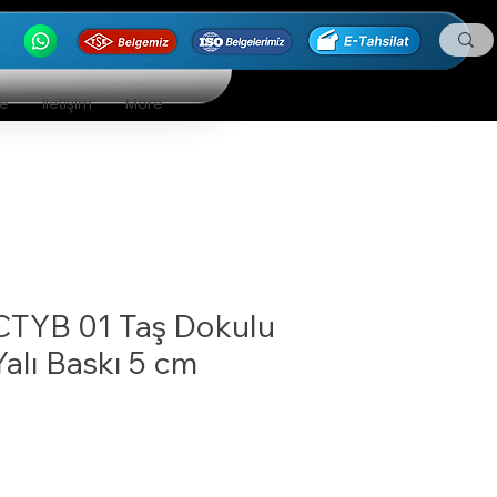
ge
İletişim
More
CTYB 01 Taş Dokulu
Yalı Baskı 5 cm