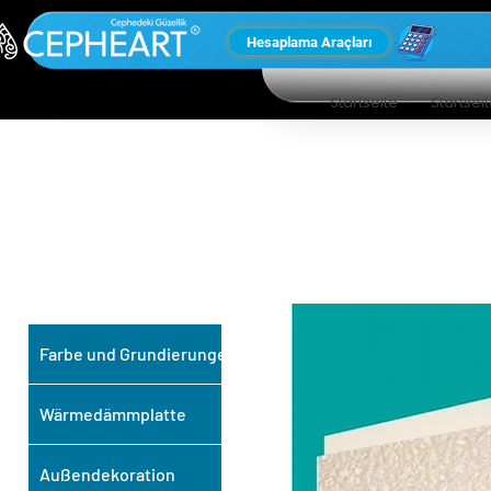
Hesaplama Araçları
Startseite
Startsei
UNSERE ANDEREN
PRODUKTE
Farbe und Grundierungen
Wärmedämmplatte
Außendekoration