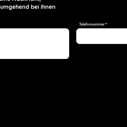
 umgehend bei Ihnen
D
y
t
Telefonnummer
d
E
K
Ü
h
ü