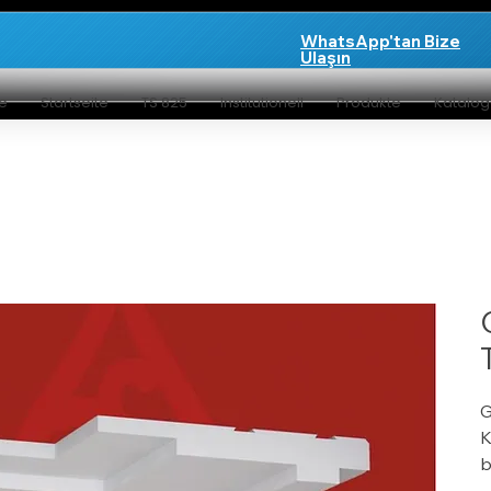
WhatsApp'tan Bize
Ulaşın
te
Startseite
TS 825
Institutionell
Produkte
Katalo
G
K
b
m