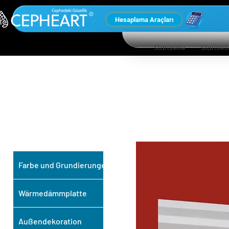
Hesaplama Araçları
Startseite
Startsei
UNSERE ANDEREN
PRODUKTE
Farbe und Grundierungen
Wärmedämmplatte
Außendekoration