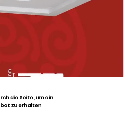
M
v
c
K
y
R
k
Y
k
urch die Seite, um ein
t
bot zu erhalten
k
d
ş
o