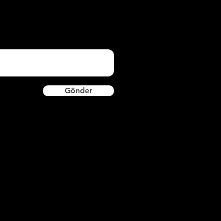
İKKAT: Perdelikleri monte ederek
apıştırıcıyı kartonpiyerin üst ve alt iç
arafına sürünüz. Aşağıdan yukarıya
oğru takviyenin üzerine yapıştırın.
bat:
1,2*25 cm
oli İçi Metre:
Gönder
rünlerimiz yüksek yoğunlukta XPS
ammaddeden CNC tezgahlarda
retilmektedir.