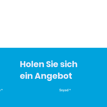
Ö
K
T
y
M
e
t
d
Holen Sie sich
K
y
ein Angebot
a
K
e
Soyad
y
a