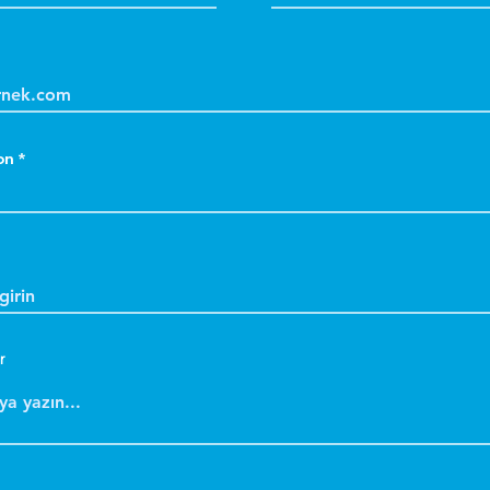
D
a
k
k
D
a
on
k
S
k
m
d
Y
k
r
g
s
B
b