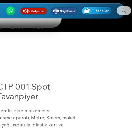
ge
İletişim
More
CTP 001 Spot
Tavanpiyer
erekli olan malzemeler
esme aparatı, Metre, Kalem, maket
ıçağı, ıspatula, plastik kart ve
erdiven