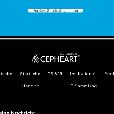
T
Fordern Sie ein Angebot an
a
y
N
ç
G
k
g
P
r
y
b
rtseite
Startseite
TS 825
Institutionell
Prod
b
k
Händler
E-Sammlung
A
f
n
eine Nachricht,