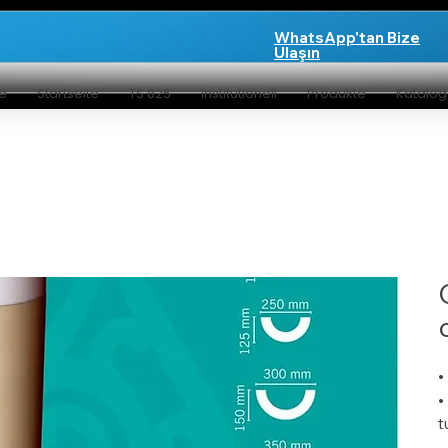
WhatsApp'tan Bize
Ulaşın
te
Startseite
TS 825
Institutionell
Produkte
Katalo
•
•
t
•