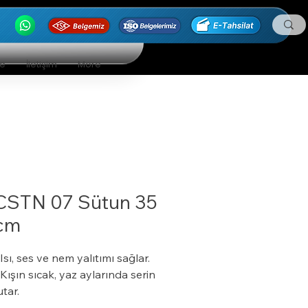
ge
İletişim
More
CSTN 07 Sütun 35
cm
 Isı, ses ve nem yalıtımı sağlar.
 Kışın sıcak, yaz aylarında serin
utar.
 Özel bir zemine ihtiyaç duymaz.