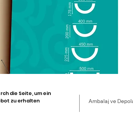
•
u
•
•
%
•
•
y
•
•
•
•
•
urch die Seite, um ein
•
bot zu erhalten
Ambalaj ve Depo
•
•