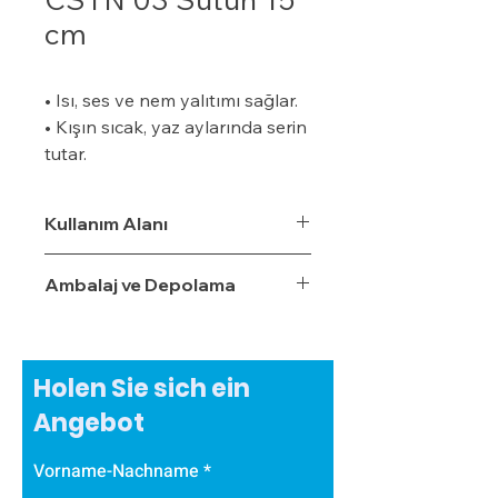
cm
• Isı, ses ve nem yalıtımı sağlar.
• Kışın sıcak, yaz aylarında serin
tutar.
• Özel bir zemine ihtiyaç
duymaz.
Kullanım Alanı
• Boyalı veya boyasız tüm
yüzeylere uygulanabilir.
Ambalaj ve Depolama
• Uygulaması kolaydır.
• Su, rutubet ve nem geçirme
oranı %3,5'tur.
• Ekonomiktir.
Holen Sie sich ein
• Zamanla izolasyon özelliğini
Angebot
yitirmez.
• Darbe emici özelliğe sahiptir.
Vorname-Nachname
• Zehirli gazlar içermez.