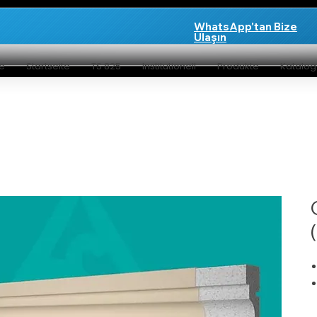
WhatsApp'tan Bize
Ulaşın
te
Startseite
TS 825
Institutionell
Produkte
Katalo