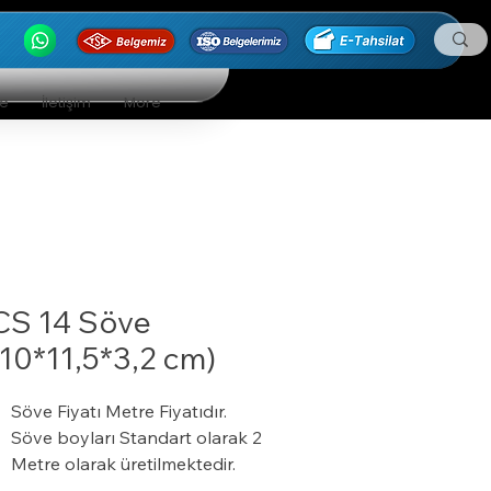
ge
İletişim
More
CS 14 Söve
(10*11,5*3,2 cm)
Söve Fiyatı Metre Fiyatıdır.
Söve boyları Standart olarak 2
Metre olarak üretilmektedir.
24 Dansite ( kg/m³ ) ısı yalıtım