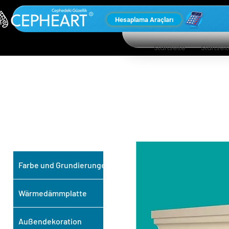
Hesaplama Araçları
Startseite
Startsei
UNSERE ANDEREN
PRODUKTE
Farbe und Grundierungen
Wärmedämmplatte
Außendekoration