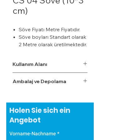
CS 04 Söve (10*3
cm)
Söve Fiyatı Metre Fiyatıdır.
Söve boyları Standart olarak
2 Metre olarak üretilmektedir.
24 Dansite ( kg/m³ ) ısı
yalıtım malzemesi
Kullanım Alanı
Genleştirilmiş Polistiren Sert
Strafor Köpük Üretilmiştir.
Ambalaj ve Depolama
Yalıtım sistemine tam
uyumludur ve özellikle söve
pencere kenarlarında ekstra
ısı yalıtımı sağlar.
Holen Sie sich ein
Nem ve rutubetten
Angebot
etkilenmez.
Sövenin Hafif olması
Vorname-Nachname
nedeniyle binaya ek olarak