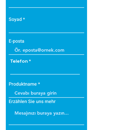
yük binmez.
Yüzeyde kullanılan akrilik
sıva elastik yapıda olup son
Soyad
derece dayanıklıdır.
Kışın donma ve çatlama,
yazın yumuşama ve sarkma
E-posta
yapmaz.
Telefon
Produktname
Erzählen Sie uns mehr