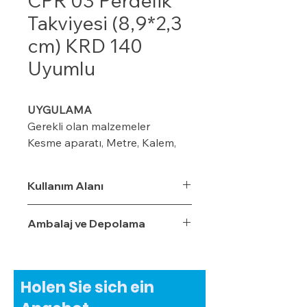
CPR 03 Perdelik
Takviyesi (8,9*2,3
cm) KRD 140
Uyumlu
UYGULAMA
Gerekli olan malzemeler
Kesme aparatı, Metre, Kalem,
maket bıçağı, ıspatula, plastik
kart ve merdiven
Kullanım Alanı
Ambalaj ve Depolama
Modeline göre duvar üzerinde
kalem veya iple işaretleme
yapın (8-10-12 cm ) gibi
Holen Sie sich ein
Kornişin önüne 2 cm’lik