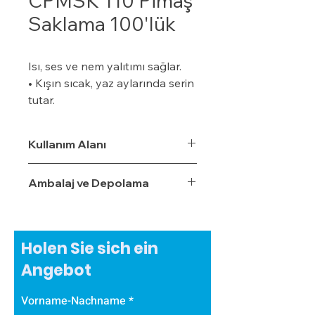
CPMSK 110 Pimaş
Saklama 100'lük
Isı, ses ve nem yalıtımı sağlar.
• Kışın sıcak, yaz aylarında serin
tutar.
• Özel bir zemine ihtiyaç
duymaz.
Kullanım Alanı
• Boyalı veya boyasız tüm
yüzeylere uygulanabilir.
Ambalaj ve Depolama
• Uygulaması kolaydır.
• Su, rutubet ve nem geçirme
oranı %3,5'tur.
• Ekonomiktir.
Holen Sie sich ein
• Zamanla izolasyon özelliğini
Angebot
yitirmez.
• Darbe emici özelliğe sahiptir.
Vorname-Nachname
• Zehirli gazlar içermez.