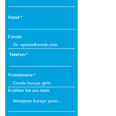
• Bakteri üretmez.
• B1 sınıfı alev yürütmez tiptedir.
• Alevi arttırmaz, içinde tutar.
Soyad
• Dayanıklıdır.
• İç ve dış cephede
uygulanabilir.
E-posta
• Üzerine boya yapılabilir.
Telefon
Produktname
Erzählen Sie uns mehr