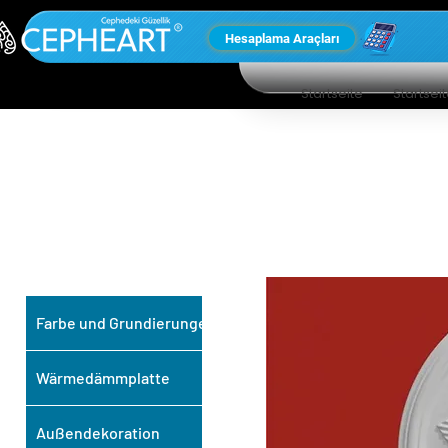
Hesaplama Araçları
Startseite
Startsei
UNSERE ANDEREN
PRODUKTE
Farbe und Grundierungen
Wärmedämmplatte
Außendekoration