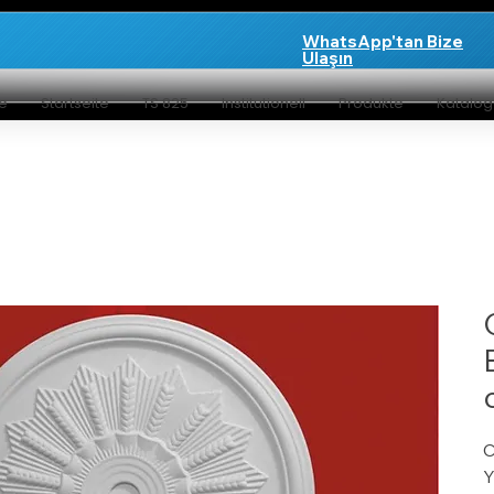
WhatsApp'tan Bize
Ulaşın
te
Startseite
TS 825
Institutionell
Produkte
Katalo
C
Y