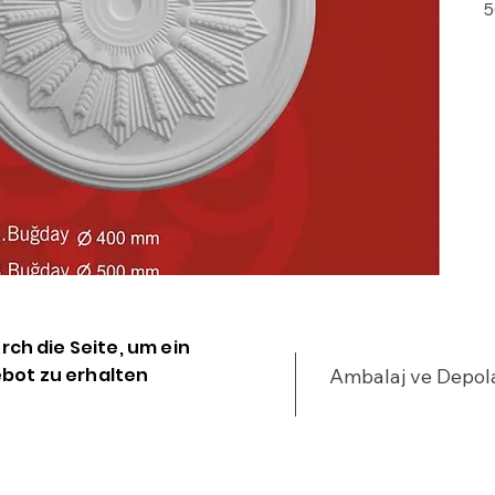
5
G
d
a
k
·
k
i
·
m
P
·
urch die Seite, um ein
a
bot zu erhalten
Ambalaj ve Depo
g
v
m
t
s