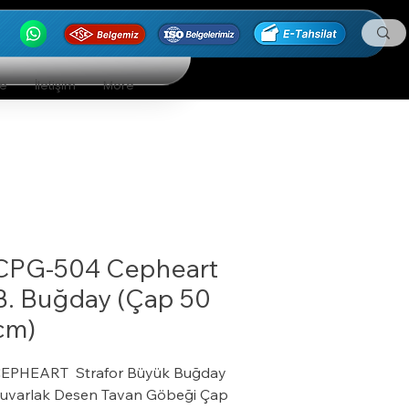
ge
İletişim
More
CPG-504 Cepheart
B. Buğday (Çap 50
cm)
EPHEART Strafor Büyük Buğday
uvarlak Desen Tavan Göbeği Çap