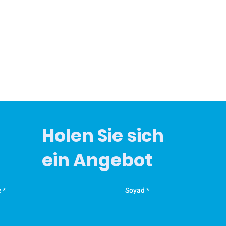
m
·
m
k
z
·
d
E
v
Holen Sie sich
m
Y
ein Angebot
A
F
Ü
e
Soyad
E
K