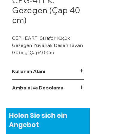
CPG-411 K.
Gezegen (Çap 40
cm)
CEPHEART Strafor Küçük
Gezegen Yuvarlak Desen Tavan
Göbeği Çap40 Cm
· CEPHEART Strafor
Tavan Göbeği Tavan göbeğini,
Kullanım Alanı
odanızın dekorasyonunu
tamamlamak için
Ambalaj ve Depolama
avize/aydınlatma altında
kullanabilirsiniz.
· Hatta biraz yaratıcılık
ve kendi stilinizi ortaya çıkarmak
Holen Sie sich ein
isterseniz boyayabilirsiniz.
Angebot
· Hafif ve boyanabilir bir
malzeme olan %100 Ekspande