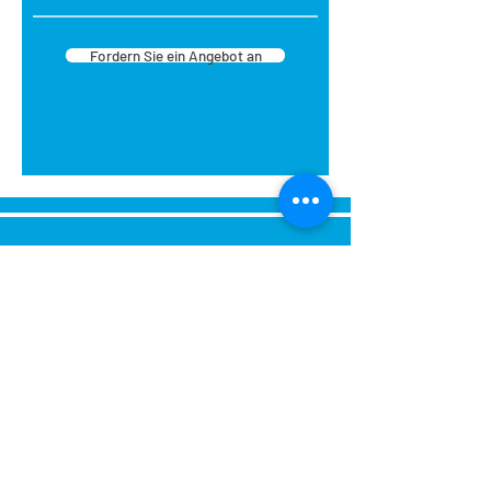
zımpara ve/veya boya Cetvel,
kurşunkalem, maket bıçağı
Fordern Sie ein Angebot an
Strafor/Kartonpiyer Yapıştırıcısı
Maskeleme Bandı Sprey Akrilik
Boya veya Akrilik Boya ile Fırça
Ürün Kodu:
CPG-411 K.
GEZEGEN
Ebat:
ÇAP 40 cm
Koli İçi:
40 Adet
Senden Sie uns eine Nachricht,
Wir werden uns umgehend bei
Ihnen melden.