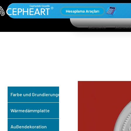
Hesaplama Araçları
Startseite
Startsei
UNSERE ANDEREN
PRODUKTE
Farbe und Grundierungen
Wärmedämmplatte
Außendekoration