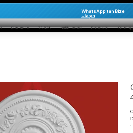
WhatsApp'tan Bize
Ulaşın
te
Startseite
TS 825
Institutionell
Produkte
Katalo
C
D
G