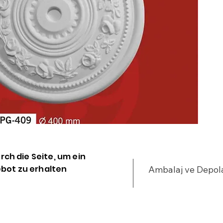
d
a
k
·
k
i
·
m
P
·
E
d
b
urch die Seite, um ein
m
bot zu erhalten
Ambalaj ve Depo
t
s
m
·