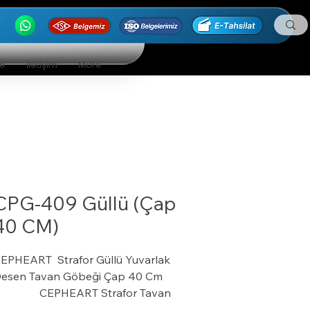
ge
İletişim
More
CPG-409 Güllü (Çap
40 CM)
EPHEART Strafor Güllü Yuvarlak
esen Tavan Göbeği Çap 40 Cm
· CEPHEART Strafor Tavan
öbeği Tavan göbeğini, odanızın