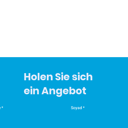
m
k
z
·
d
E
v
m
Y
A
Holen Sie sich
F
ein Angebot
Ü
e
Soyad
E
K