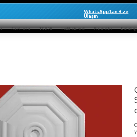
WhatsApp'tan Bize
Ulaşın
te
Startseite
TS 825
Institutionell
Produkte
Katalo
C
Y