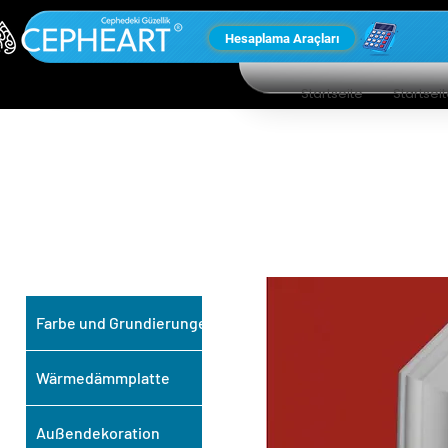
Hesaplama Araçları
Startseite
Startsei
UNSERE ANDEREN
PRODUKTE
Farbe und Grundierungen
Wärmedämmplatte
Außendekoration