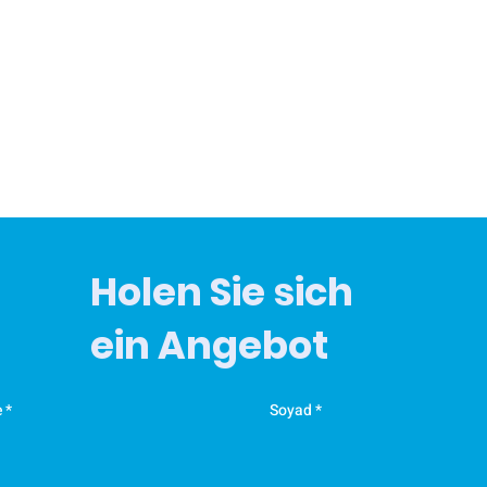
m
·
m
k
z
·
d
E
v
Holen Sie sich
m
Y
ein Angebot
A
F
Ü
e
Soyad
E
K