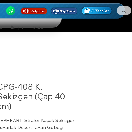
ge
İletişim
More
CPG-408 K.
Sekizgen (Çap 40
cm)
EPHEART Strafor Küçük Sekizgen
uvarlak Desen Tavan Göbeği