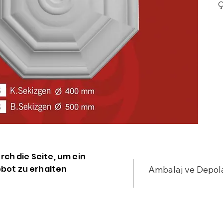
G
d
a
k
·
k
i
·
m
P
·
urch die Seite, um ein
E
bot zu erhalten
Ambalaj ve Depo
d
b
m
t
s