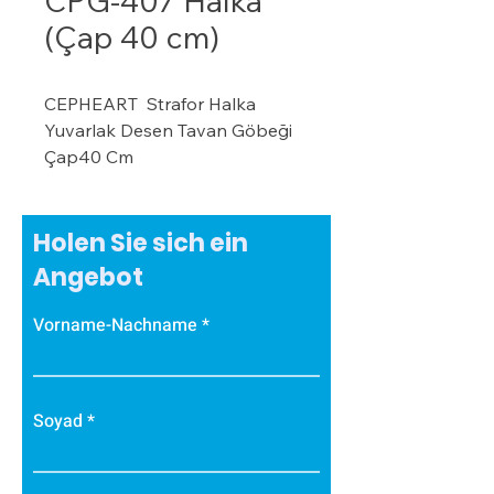
CPG-407 Halka
(Çap 40 cm)
CEPHEART Strafor Halka
Yuvarlak Desen Tavan Göbeği
Çap40 Cm
· CEPHEART Strafor
Tavan Göbeği Tavan göbeğini,
odanızın dekorasyonunu
Holen Sie sich ein
tamamlamak için
Angebot
avize/aydınlatma altında
kullanabilirsiniz.
Vorname-Nachname
· Hatta biraz yaratıcılık
ve kendi stilinizi ortaya çıkarmak
isterseniz boyayabilirsiniz.
Soyad
· Hafif ve boyanabilir bir
malzeme olan %100 Ekspande
Polistirenden üretilmiştir.