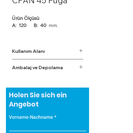
CPAN 45 Fuga
Ürün Ölçüsü
A: 120
B: 40
mm.
Ürün Özellikleri
• Isı, ses ve nem yalıtımı sağlar.
Kullanım Alanı
• Kışın sıcak, yaz aylarında serin
tutar.
Ambalaj ve Depolama
• Özel bir zemine ihtiyaç
duymaz.
• Boyalı veya boyasız tüm
yüzeylere uygulanabilir.
Holen Sie sich ein
• Uygulaması kolaydır.
Angebot
• Su, rutubet ve nem geçirme
oranı %3,5'tur.
Vorname-Nachname
• Ekonomiktir.
• Zamanla izolasyon özelliğini
yitirmez.