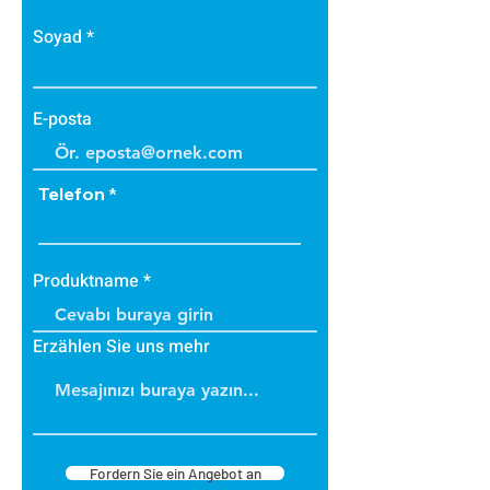
• Darbe emici özelliğe sahiptir.
Soyad
• Zehirli gazlar içermez.
• Bakteri üretmez.
• B1 sınıfı alev yürütmez tiptedir.
E-posta
• Alevi arttırmaz, içinde tutar.
• Dayanıklıdır.
• İç ve dış cephede
Telefon
uygulanabilir.
• Üzerine boya yapılabilir.
Produktname
Erzählen Sie uns mehr
Fordern Sie ein Angebot an