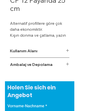
CP 12 Payanda 25
cm
Alternatif profillere göre çok
daha ekonomiktir.
Kışın donma ve çatlama, yazın
yumuşama ve sarkma yapmaz.
Yalıtım sistemine tam
Kullanım Alanı
uyumludur.
Çok hızlı ve pratik uygulanabilir.
Ambalaj ve Depolama
Hafiftir, binaya yük getirmez.
Dış koşullara son derece
dayanıklıdır.
Sudan, nemden, dondan ve
Holen Sie sich ein
Güneş ışınlarından etkilenmez.
Angebot
Vorname-Nachname