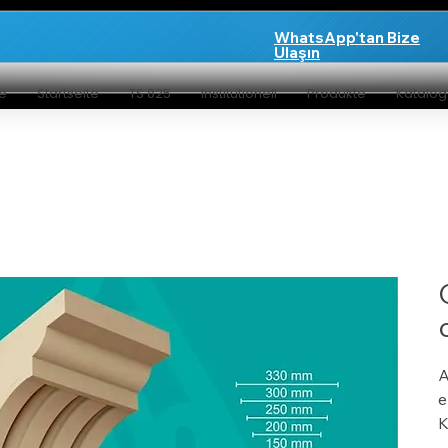
WhatsApp'tan Bize
Ulaşın
te
Startseite
TS 825
Institutionell
Produkte
Katalo
A
e
K
y