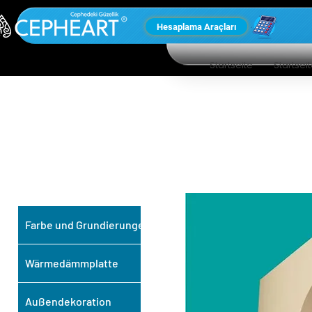
Hesaplama Araçları
Startseite
Startsei
UNSERE ANDEREN
PRODUKTE
Farbe und Grundierungen
Wärmedämmplatte
Außendekoration