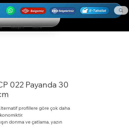
ge
İletişim
More
CP 022 Payanda 30
cm
lternatif profillere göre çok daha
konomiktir.
ışın donma ve çatlama, yazın
umuşama ve sarkma yapmaz.