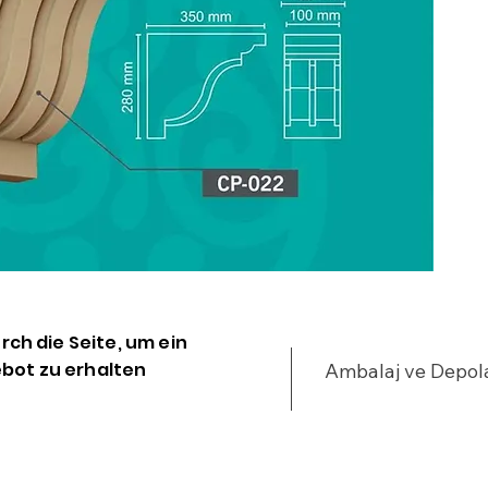
Y
Ç
H
D
S
ı
urch die Seite, um ein
bot zu erhalten
Ambalaj ve Depo