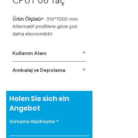
CPÜT 06 Taç
Ürün Ölçüsü=
316*1000 mm.
Alternatif profillere göre çok
daha ekonomiktir.
Kışın donma ve çatlama, yazın
yumuşama ve sarkma yapmaz.
Kullanım Alanı
Yalıtım sistemine tam
uyumludur.
Ambalaj ve Depolama
Çok hızlı ve pratik uygulanabilir.
Hafiftir, binaya yük getirmez.
Dış koşullara son derece
dayanıklıdır.
Holen Sie sich ein
Sudan, nemden, dondan ve
Angebot
Güneş ışınlarından etkilenmez.
Vorname-Nachname