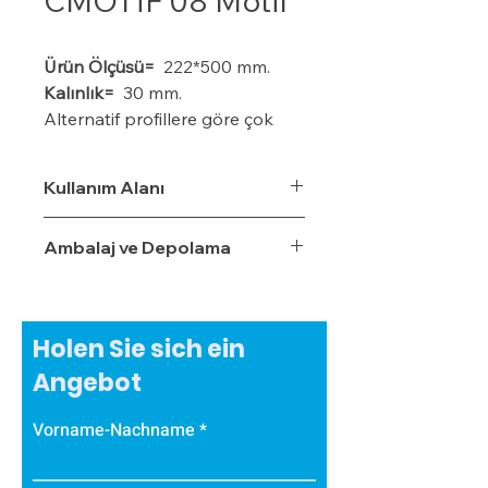
CMOTİF 08 Motif
Ürün Ölçüsü=
222*500 mm.
Kalınlık=
30 mm.
Alternatif profillere göre çok
daha ekonomiktir.
Kışın donma ve çatlama, yazın
Kullanım Alanı
yumuşama ve sarkma yapmaz.
Yalıtım sistemine tam
Ambalaj ve Depolama
uyumludur.
Çok hızlı ve pratik uygulanabilir.
Hafiftir, binaya yük getirmez.
Dış koşullara son derece
Holen Sie sich ein
dayanıklıdır.
Angebot
Sudan, nemden, dondan ve
Güneş ışınlarından etkilenmez.
Vorname-Nachname