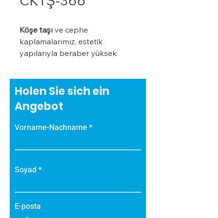
CKTŞ-366
Köşe taşı
ve cephe
kaplamalarımız, estetik
yapılarıyla beraber yüksek
izolasyon değerlerine de
sahiptir. Bu ürünlerimiz,
dış
dekor ürünleri
kategorisinde
Holen Sie sich ein
özel bir konuma sahiptir ve
Angebot
müşterilerimizin binalarını görsel
açıdan zenginleştirmelerine
Vorname-Nachname
yardımcı olur
Soyad
E-posta