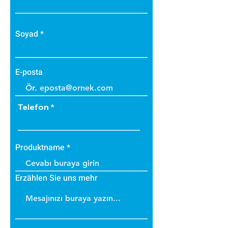
• Bakteri üretmez.
• B1 sınıfı alev yürütmez tiptedir.
• Alevi arttırmaz, içinde tutar.
Soyad
• Dayanıklıdır.
• İç ve dış cephede
uygulanabilir.
E-posta
• Üzerine boya yapılabilir.
Telefon
Produktname
Erzählen Sie uns mehr