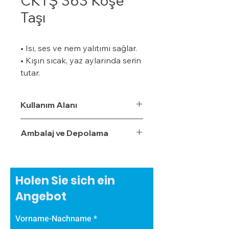
CKTŞ 363 Köşe
Taşı
• Isı, ses ve nem yalıtımı sağlar.
• Kışın sıcak, yaz aylarında serin
tutar.
• Özel bir zemine ihtiyaç
duymaz.
Kullanım Alanı
• Boyalı veya boyasız tüm
yüzeylere uygulanabilir.
Ambalaj ve Depolama
• Uygulaması kolaydır.
• Su, rutubet ve nem geçirme
oranı %3,5'tur.
• Ekonomiktir.
Holen Sie sich ein
• Zamanla izolasyon özelliğini
Angebot
yitirmez.
• Darbe emici özelliğe sahiptir.
Vorname-Nachname
• Zehirli gazlar içermez.