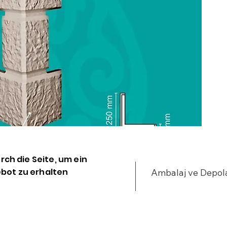
u
•
•
%
•
•
y
•
•
•
•
•
•
urch die Seite, um ein
•
bot zu erhalten
Ambalaj ve Depo
•