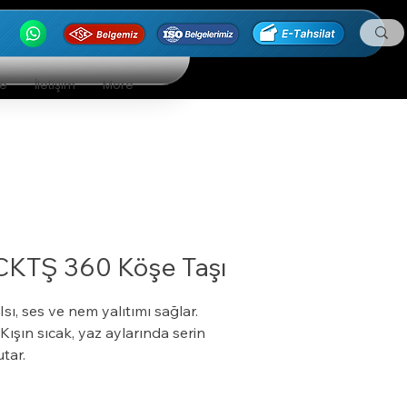
ge
İletişim
More
CKTŞ 360 Köşe Taşı
 Isı, ses ve nem yalıtımı sağlar.
 Kışın sıcak, yaz aylarında serin
utar.
 Özel bir zemine ihtiyaç duymaz.
 Boyalı veya boyasız tüm yüzeylere