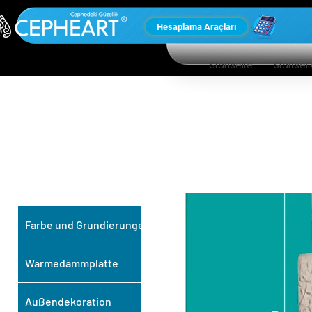
Hesaplama Araçları
Startseite
Startsei
UNSERE ANDEREN
PRODUKTE
Farbe und Grundierungen
Wärmedämmplatte
Außendekoration