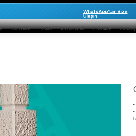
WhatsApp'tan Bize
Ulaşın
te
Startseite
TS 825
Institutionell
Produkte
Katalo
•
•
t
•
•