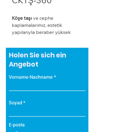
CKTŞ-360
Köşe taşı
ve cephe
kaplamalarımız, estetik
yapılarıyla beraber yüksek
izolasyon değerlerine de
sahiptir. Bu ürünlerimiz,
dış
dekor ürünleri
kategorisinde
Holen Sie sich ein
özel bir konuma sahiptir ve
Angebot
müşterilerimizin binalarını görsel
açıdan zenginleştirmelerine
Vorname-Nachname
yardımcı olur
Soyad
E-posta