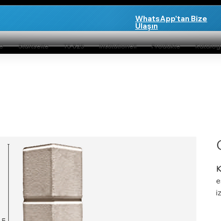
WhatsApp'tan Bize
Ulaşın
te
Startseite
TS 825
Institutionell
Produkte
Katalo
K
e
i
ü
ü