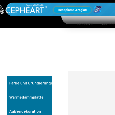
Hesaplama Araçları
Startseite
Startsei
UNSERE ANDEREN
PRODUKTE
Farbe und Grundierungen
Wärmedämmplatte
Außendekoration