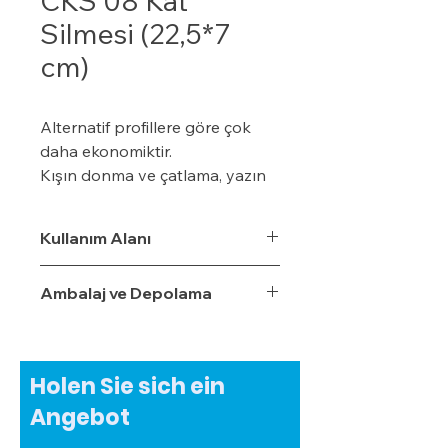
CKS 08 Kat
Silmesi (22,5*7
cm)
Alternatif profillere göre çok
daha ekonomiktir.
Kışın donma ve çatlama, yazın
yumuşama ve sarkma yapmaz.
Yalıtım sistemine tam
Kullanım Alanı
uyumludur.
Çok hızlı ve pratik uygulanabilir.
Ambalaj ve Depolama
Hafiftir, binaya yük getirmez.
Dış koşullara son derece
dayanıklıdır.
Sudan, nemden, dondan ve
Holen Sie sich ein
Güneş ışınlarından etkilenmez.
Angebot