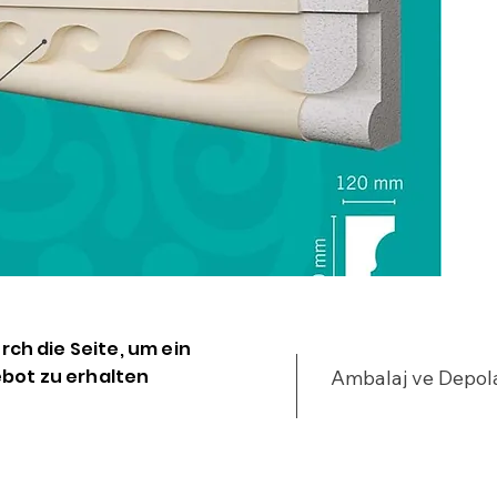
Y
Ç
H
D
S
ı
urch die Seite, um ein
bot zu erhalten
Ambalaj ve Depo