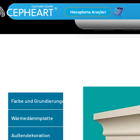
Hesaplama Araçları
Startseite
Startsei
UNSERE ANDEREN
PRODUKTE
Farbe und Grundierungen
Wärmedämmplatte
Außendekoration