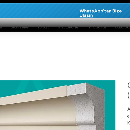
WhatsApp'tan Bize
Ulaşın
te
Startseite
TS 825
Institutionell
Produkte
Katalo
A
e
K
y