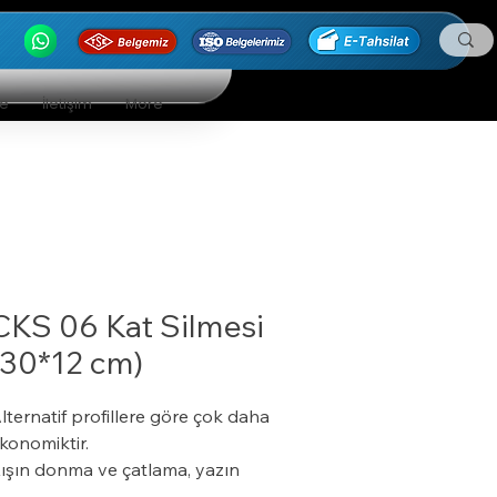
ge
İletişim
More
CKS 06 Kat Silmesi
(30*12 cm)
lternatif profillere göre çok daha
konomiktir.
ışın donma ve çatlama, yazın
umuşama ve sarkma yapmaz.