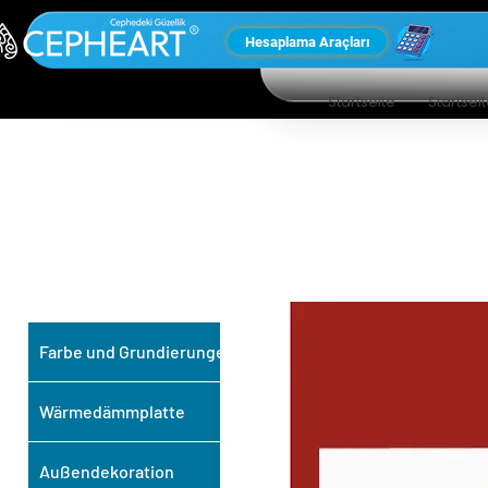
Hesaplama Araçları
Startseite
Startsei
UNSERE ANDEREN
PRODUKTE
Farbe und Grundierungen
Wärmedämmplatte
Außendekoration