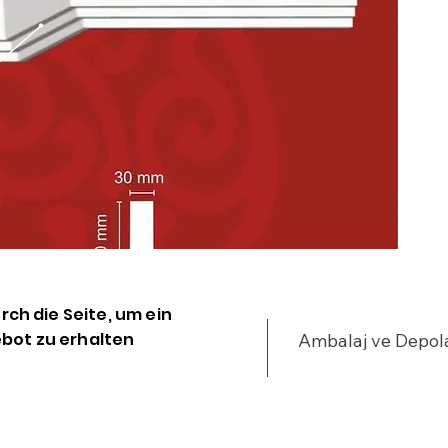
m
M
v
c
K
y
R
k
Y
urch die Seite, um ein
k
bot zu erhalten
Ambalaj ve Depo
t
k
d
ş