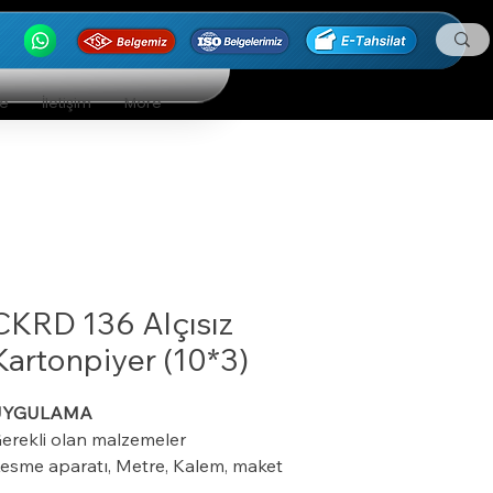
ge
İletişim
More
CKRD 136 Alçısız
Kartonpiyer (10*3)
UYGULAMA
erekli olan malzemeler
esme aparatı, Metre, Kalem, maket
ıçağı, ıspatula, plastik kart ve