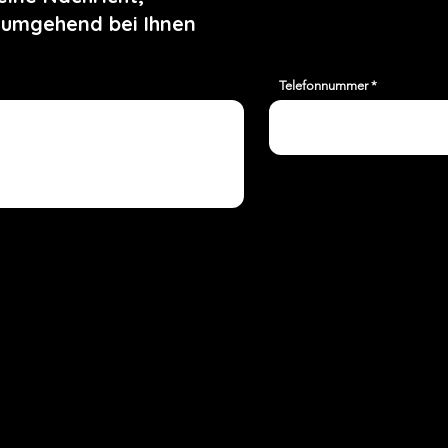
n
 umgehend bei Ihnen
D
y
Telefonnummer
t
d
E
K
Ü
h
ü