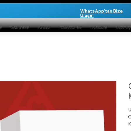
WhatsApp'tan Bize
Ulaşın
te
Startseite
TS 825
Institutionell
Produkte
Katalo
G
K
b