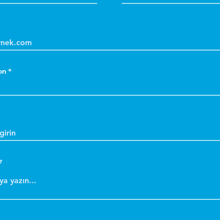
D
a
k
k
D
on
a
k
S
k
m
d
Y
r
k
g
s
B
b