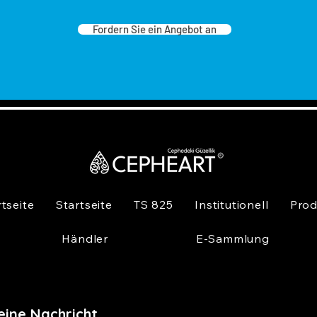
Fordern Sie ein Angebot an
T
a
y
N
ç
G
k
g
P
r
y
rtseite
Startseite
TS 825
Institutionell
Prod
b
b
Händler
E-Sammlung
k
A
f
eine Nachricht,