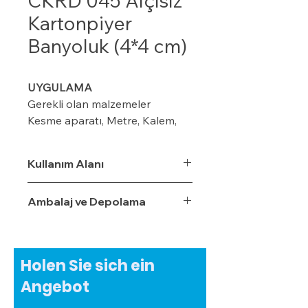
CKRD 045 Alçısız
Kartonpiyer
Banyoluk (4*4 cm)
UYGULAMA
Gerekli olan malzemeler
Kesme aparatı, Metre, Kalem,
maket bıçağı, ıspatula, plastik
kart ve merdiven
Kullanım Alanı
Ambalaj ve Depolama
Modeline göre duvar üzerinde
kalem veya iple işaretleme
yapın (8-10-12 cm ) gibi
Holen Sie sich ein
Kornişin önüne 2 cm’lik
Angebot
işaretleme yapın Perdenin rahat
çalışması için