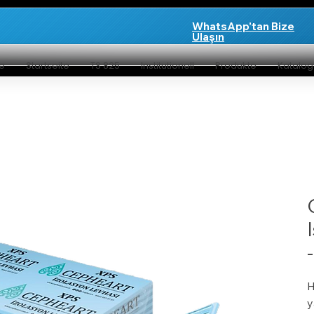
WhatsApp'tan Bize
Ulaşın
te
Startseite
TS 825
Institutionell
Produkte
Katalo
H
y