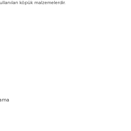
ullanılan köpük malzemelerdir.
oğuk hava depolarında yalıtım,
emellerde ve perde duvarlarda
embran koruyucu, çatılarda ısı
alıtım amacı ile kullanılır
lama