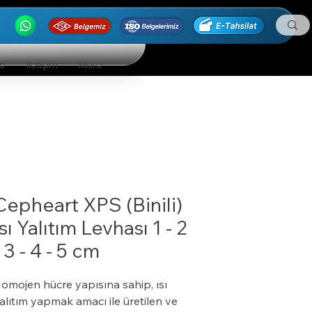
ge
İletişim
More
Cepheart XPS (Binili)
Isı Yalıtım Levhası 1 - 2
- 3 - 4 - 5 cm
omojen hücre yapısına sahip, ısı
alıtım yapmak amacı ile üretilen ve