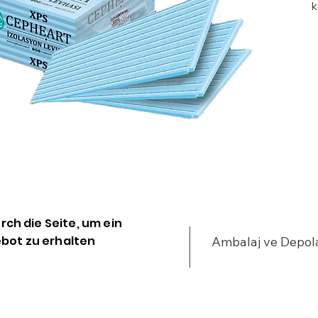
k
S
t
m
y
urch die Seite, um ein
bot zu erhalten
Ambalaj ve Depo