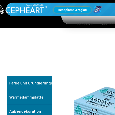
Hesaplama Araçları
Startseite
Startsei
UNSERE ANDEREN
PRODUKTE
Farbe und Grundierungen
Wärmedämmplatte
Außendekoration