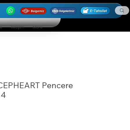
ge
İletişim
More
CEPHEART Pencere
14