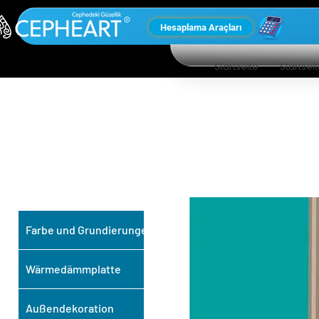
Hesaplama Araçları
Startseite
Startsei
UNSERE ANDEREN
PRODUKTE
Farbe und Grundierungen
Wärmedämmplatte
Außendekoration