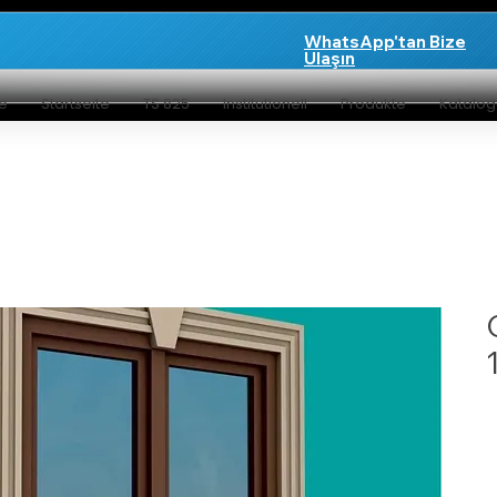
WhatsApp'tan Bize
Ulaşın
te
Startseite
TS 825
Institutionell
Produkte
Katalo