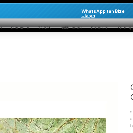
WhatsApp'tan Bize
Ulaşın
te
Startseite
TS 825
Institutionell
Produkte
Katalo
•
•
t
•