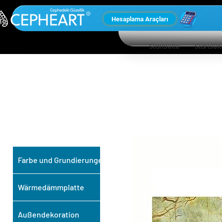
Hesaplama Araçları
Startseite
Startsei
UNSERE ANDEREN
PRODUKTE
Farbe und Grundierungen
Wärmedämmplatte
Außendekoration