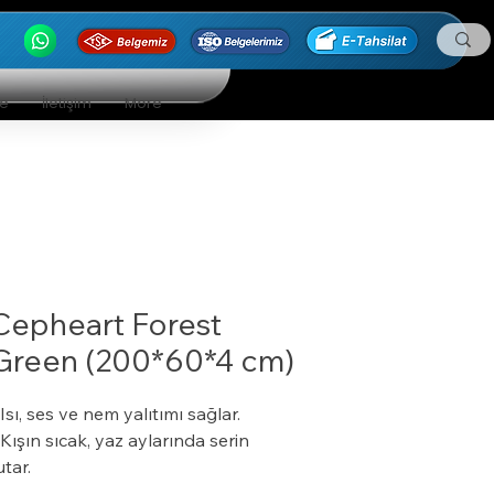
ge
İletişim
More
Cepheart Forest
Green (200*60*4 cm)
 Isı, ses ve nem yalıtımı sağlar.
 Kışın sıcak, yaz aylarında serin
utar.
 Özel bir zemine ihtiyaç duymaz.