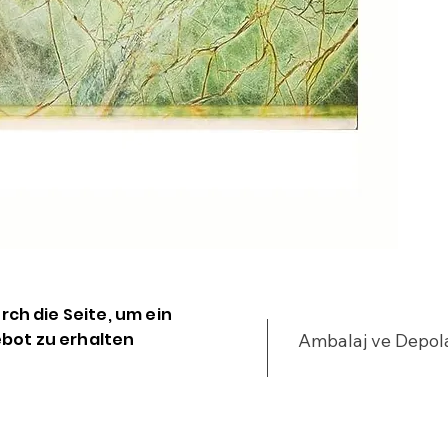
•
u
•
•
%
•
•
y
•
•
•
•
•
urch die Seite, um ein
•
bot zu erhalten
Ambalaj ve Depo
•
•