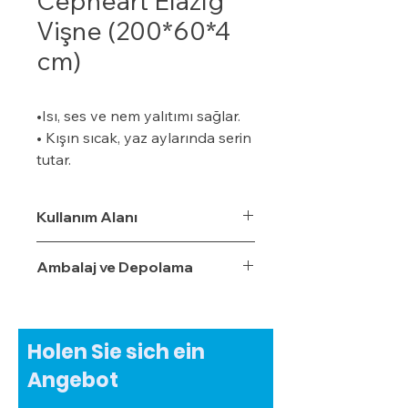
Cepheart Elazığ
Vişne (200*60*4
cm)
•Isı, ses ve nem yalıtımı sağlar.
• Kışın sıcak, yaz aylarında serin
tutar.
• Özel bir zemine ihtiyaç
duymaz.
Kullanım Alanı
• Boyalı veya boyasız tüm
yüzeylere uygulanabilir.
Ambalaj ve Depolama
• Uygulaması kolaydır.
• Su, rutubet ve nem geçirme
oranı %3,5'tur.
• Ekonomiktir.
Holen Sie sich ein
• Zamanla izolasyon özelliğini
Angebot
yitirmez.
• Darbe emici özelliğe sahiptir.