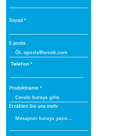
• Bakteri üretmez.
• B1 sınıfı alev yürütmez tiptedir.
• Alevi arttırmaz, içinde tutar.
Soyad
• Dayanıklıdır.
• İç ve dış cephede
uygulanabilir.
E-posta
• Üzerine boya yapılabilir.
Ürün Ölçüsü=
120 x 50 x 3,5 cm
Telefon
0,6 m² / Adet
Produktname
Erzählen Sie uns mehr