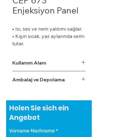
CEP 673
Enjeksiyon Panel
• Isı, ses ve nem yalıtımı sağlar.
• Kışın sıcak, yaz aylarında serin
tutar.
• Özel bir zemine ihtiyaç
duymaz.
Kullanım Alanı
• Boyalı veya boyasız tüm
yüzeylere uygulanabilir.
Ambalaj ve Depolama
• Uygulaması kolaydır.
• Su, rutubet ve nem geçirme
oranı %3,5'tur.
• Ekonomiktir.
Holen Sie sich ein
• Zamanla izolasyon özelliğini
Angebot
yitirmez.
• Darbe emici özelliğe sahiptir.
Vorname-Nachname
• Zehirli gazlar içermez.