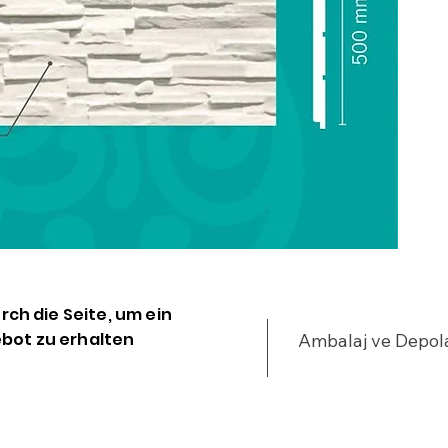
•
u
•
•
%
•
•
y
•
•
•
•
•
urch die Seite, um ein
•
bot zu erhalten
Ambalaj ve Depo
•
•
Ü