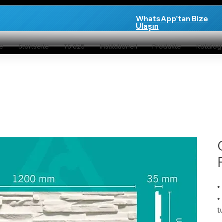
WhatsApp'tan Bize
Ulaşın
te
Startseite
TS 825
Institutionell
Produkte
Katalo
•
•
t
•