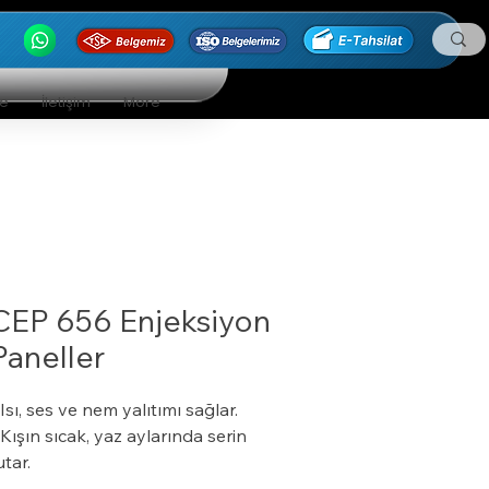
ge
İletişim
More
CEP 656 Enjeksiyon
Paneller
 Isı, ses ve nem yalıtımı sağlar.
 Kışın sıcak, yaz aylarında serin
utar.
 Özel bir zemine ihtiyaç duymaz.