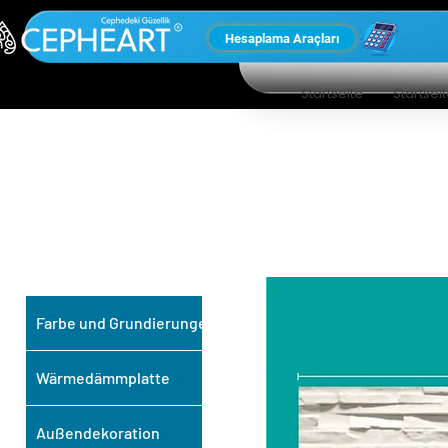
Hesaplama Araçları
Startseite
Startsei
UNSERE ANDEREN
PRODUKTE
Farbe und Grundierungen
Wärmedämmplatte
Außendekoration