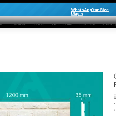
WhatsApp'tan Bize
Ulaşın
te
Startseite
TS 825
Institutionell
Produkte
Katalo
Ü
•
•
t