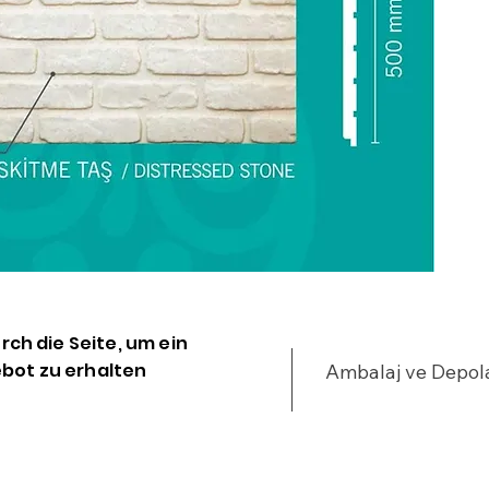
•
•
u
•
•
%
•
•
y
•
•
•
•
urch die Seite, um ein
•
bot zu erhalten
Ambalaj ve Depo
•
•
•