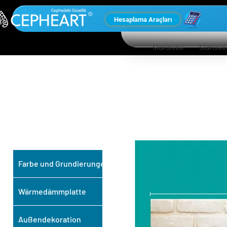
Hesaplama Araçları
Startseite
Startsei
UNSERE ANDEREN
PRODUKTE
Farbe und Grundierungen
Wärmedämmplatte
Außendekoration