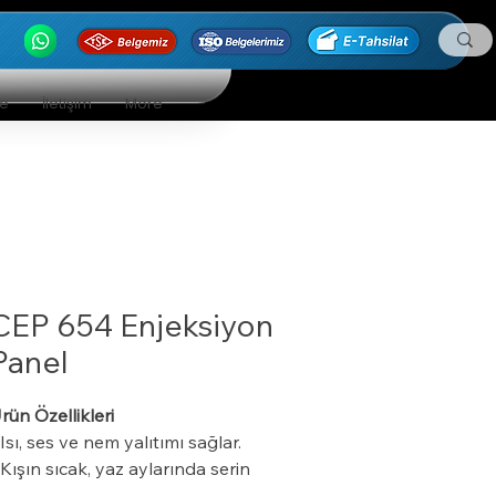
ge
İletişim
More
CEP 654 Enjeksiyon
Panel
rün Özellikleri
 Isı, ses ve nem yalıtımı sağlar.
 Kışın sıcak, yaz aylarında serin
utar.