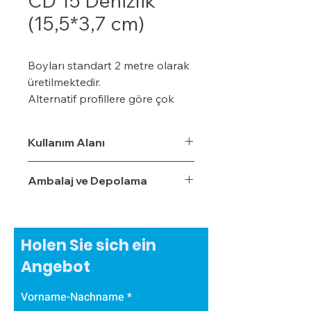
CD 15 Denizlik
(15,5*3,7 cm)
Boyları standart 2 metre olarak
üretilmektedir.
Alternatif profillere göre çok
daha ekonomiktir.
Kışın donma ve çatlama, yazın
Kullanım Alanı
yumuşama ve sarkma yapmaz.
Yalıtım sistemine tam
Ambalaj ve Depolama
uyumludur.
Çok hızlı ve pratik uygulanabilir.
Hafiftir, binaya yük getirmez.
Dış koşullara son derece
Holen Sie sich ein
dayanıklıdır.
Angebot
Sudan, nemden, dondan ve
Güneş ışınlarından etkilenmez.
Vorname-Nachname