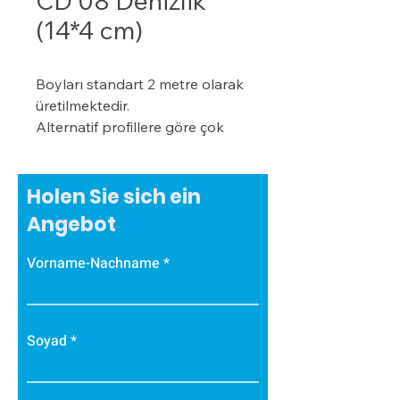
CD 08 Denizlik
(14*4 cm)
Boyları standart 2 metre olarak
üretilmektedir.
Alternatif profillere göre çok
daha ekonomiktir.
Kışın donma ve çatlama, yazın
yumuşama ve sarkma yapmaz.
Holen Sie sich ein
Yalıtım sistemine tam
Angebot
uyumludur.
Çok hızlı ve pratik uygulanabilir.
Vorname-Nachname
Hafiftir, binaya yük getirmez.
Dış koşullara son derece
dayanıklıdır.
Soyad
Sudan, nemden, dondan ve
Güneş ışınlarından etkilenmez.