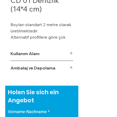
CD 01 Denizlik
(14*4 cm)
Boyları standart 2 metre olarak
üretilmektedir.
Alternatif profillere göre çok
daha ekonomiktir.
Kışın donma ve çatlama, yazın
Kullanım Alanı
yumuşama ve sarkma yapmaz.
Yalıtım sistemine tam
Ambalaj ve Depolama
uyumludur.
Çok hızlı ve pratik uygulanabilir.
Hafiftir, binaya yük getirmez.
Dış koşullara son derece
Holen Sie sich ein
dayanıklıdır.
Angebot
Sudan, nemden, dondan ve
Güneş ışınlarından etkilenmez.
Vorname-Nachname