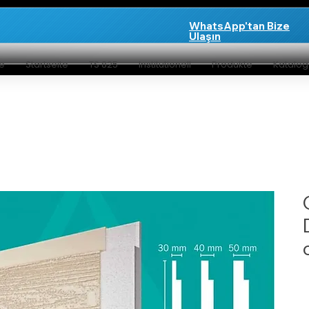
WhatsApp'tan Bize
Ulaşın
te
Startseite
TS 825
Institutionell
Produkte
Katalo