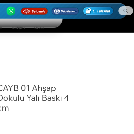
ge
İletişim
More
CAYB 01 Ahşap
Dokulu Yalı Baskı 4
cm