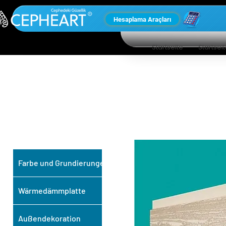
Hesaplama Araçları
Startseite
Startsei
UNSERE ANDEREN
PRODUKTE
Farbe und Grundierungen
Wärmedämmplatte
Außendekoration