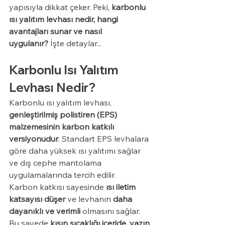
yapısıyla dikkat çeker. Peki, 
karbonlu 
ısı yalıtım levhası nedir, hangi 
avantajları sunar ve nasıl 
uygulanır?
 İşte detaylar...
Karbonlu Isı Yalıtım 
Levhası Nedir?
Karbonlu ısı yalıtım levhası, 
genleştirilmiş polistiren (EPS) 
malzemesinin karbon katkılı 
versiyonudur
. Standart EPS levhalara 
göre daha yüksek ısı yalıtımı sağlar 
ve dış cephe mantolama 
uygulamalarında tercih edilir.
Karbon katkısı sayesinde 
ısı iletim 
katsayısı düşer
 ve levhanın 
daha 
dayanıklı ve verimli
 olmasını sağlar. 
Bu sayede 
kışın sıcaklığı içeride, yazın 