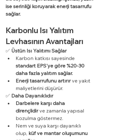
ise serinliği koruyarak enerji tasarrufu 
sağlar.
Karbonlu Isı Yalıtım 
Levhasının Avantajları
✅ 
Üstün Isı Yalıtımı Sağlar
Karbon katkısı sayesinde 
standart EPS'ye göre %20-30 
daha fazla yalıtım sağlar.
Enerji tasarrufunu artırır
 ve yakıt 
maliyetlerini düşürür.
✅ 
Daha Dayanıklıdır
Darbelere karşı daha 
dirençlidir
 ve zamanla yapısal 
bozulma göstermez.
Nem ve suya karşı dayanıklı 
olup, 
küf ve mantar oluşumunu 