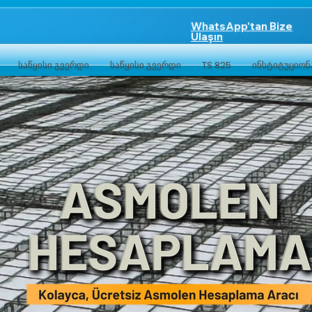
WhatsApp'tan Bize
Ulaşın
საწყისი გვერდი
საწყისი გვერდი
TS 825
ინსტიტუციო