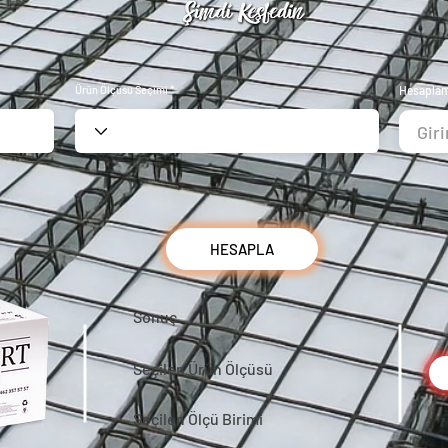
Ürün Ölçüsü Seçimi
Hesaplama
HESAPLA
Sonuç
Seçilen Ürün Ölçüsü
Seçilen Ölçü Birimi