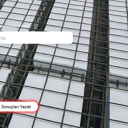
k İstediğiniz Alan
Sonuçları Yazdır