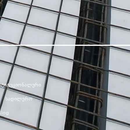
სტიტუციონალური
სადილერო
Blog