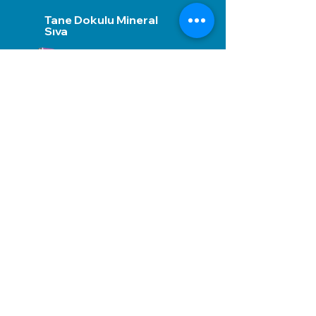
Tane Dokulu Mineral
Sıva
Sonuç
Send Us a Message,
Let Us Get Back To You
Immediately.
Name and Surname