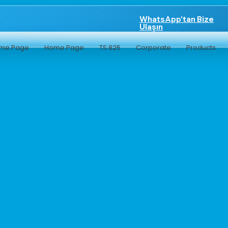
WhatsApp'tan Bize
Ulaşın
me Page
Home Page
TS 825
Corporate
Products