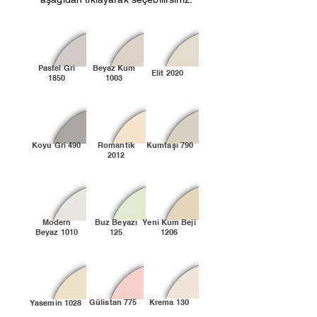
Pastel Gri
Beyaz Kum
Elit 2020
1850
1003
Koyu Gri 490
Romantik
Kumtaşı 790
2012
Modern
Buz Beyazı
Yeni Kum Beji
Beyaz 1010
125
1206
Gülistan 775
Krema 130
Yasemin 1028