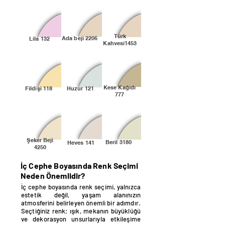
Türk
Ada beji 2206
Lila 132
Kahvesi1453
Kese Kağıdı
Fildişi 118
Huzur 121
777
Şeker Beji
Beril 3180
Heves 141
4250
İç Cephe Boyasında Renk Seçimi
Neden Önemlidir?
İç cephe boyasında renk seçimi, yalnızca
estetik değil, yaşam alanınızın
atmosferini belirleyen önemli bir adımdır.
Seçtiğiniz renk; ışık, mekanın büyüklüğü
ve dekorasyon unsurlarıyla etkileşime