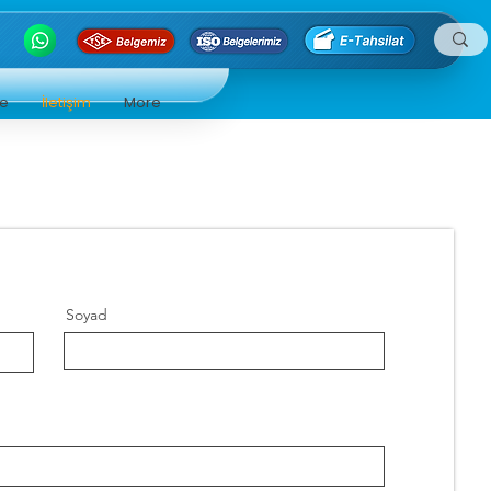
ge
İletişim
More
Soyad