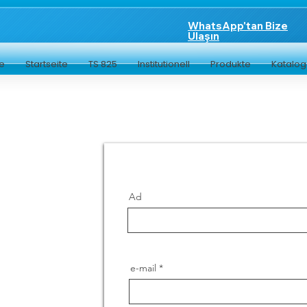
WhatsApp'tan Bize
Ulaşın
te
Startseite
TS 825
Institutionell
Produkte
Katalo
Ad
e-mail